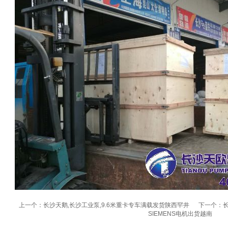
上一个：长沙天鹅,长沙工业泵,9.6米重卡专车满载发货陕西罕井
下一个：长
SIEMENS电机出货越南