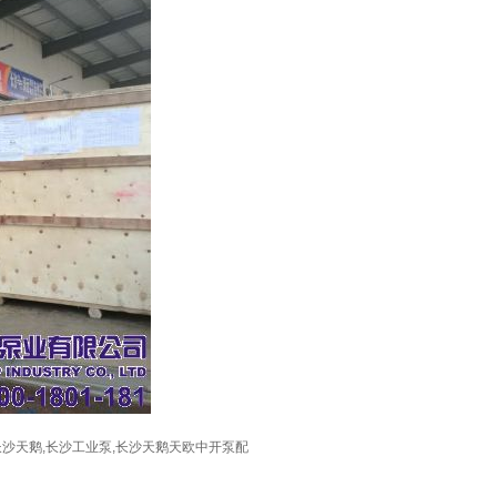
沙天鹅,长沙工业泵,长沙天鹅天欧中开泵配