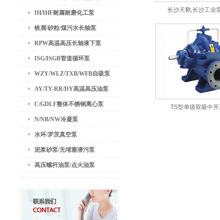
长沙天鹅,长沙工业泵,
IH/IHF耐腐耐磨化工泵
铁屑/砂粒/煤污水长轴泵
RPW高温高压长轴液下泵
ISG/ISGB管道循环泵
WZY/WLZ/TXB/WFB自吸泵
AY/TY-RR/DY高温高压油泵
C/GDLF整体不锈钢离心泵
TS型单级双吸中
N/NB/NW冷凝泵
水环/罗茨真空泵
泥浆砂泵/无堵塞潜污泵
高压螺杆油泵/点火油泵