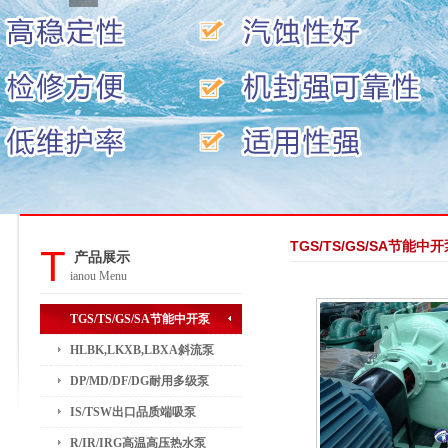
TGS/TS/GS/SA节能中
T
产品展示
ianou Menu
TGS/TS/GS/SA节能中开泵
HLBK,LKXB,LBXA斜流泵
DP/MD/DF/DG耐用多级泵
IS/TSW出口品质端吸泵
R/IR/IRG高温高压热水泵