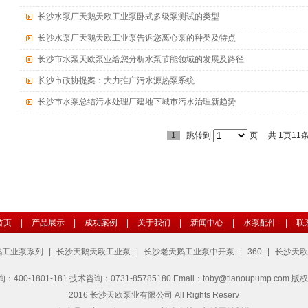
长沙水泵厂天鹅天欧工业泵卧式多级泵测试的类型
长沙水泵厂天鹅天欧工业泵告诉您离心泵的种类及特点
长沙市水泵天欧泵业给您分析水泵节能领域的发展及路径
长沙市政协提案：大力推广污水源热泵系统
长沙市水泵总结污水处理厂建地下城市污水治理新趋势
1
跳转到
页
共 1页11
首页
|
产品展示
|
成功案例
|
关于我们
|
新闻中心
|
水泵配件
|
联
鹅工业泵系列
|
长沙天鹅天欧工业泵
|
长沙老天鹅工业泵中开泵
|
360
|
长沙天欧
801-181 技术咨询：0731-85785180 Email：toby@tianoupump.com 版
2016 长沙天欧泵业有限公司 All Rights Reserv