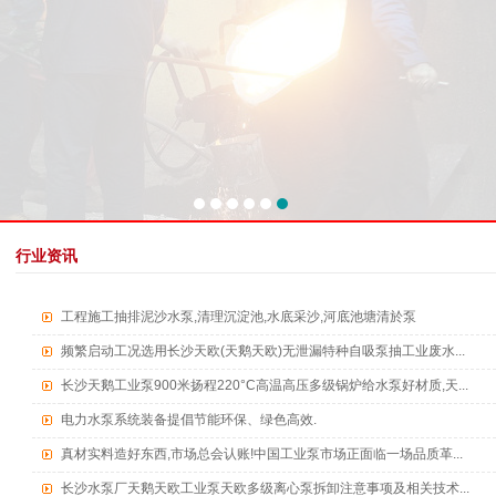
行业资讯
工程施工抽排泥沙水泵,清理沉淀池,水底采沙,河底池塘清於泵
频繁启动工况选用长沙天欧(天鹅天欧)无泄漏特种自吸泵抽工业废水...
长沙天鹅工业泵900米扬程220°C高温高压多级锅炉给水泵好材质,天...
电力水泵系统装备提倡节能环保、绿色高效.
真材实料造好东西,市场总会认账!中国工业泵市场正面临一场品质革...
长沙水泵厂天鹅天欧工业泵天欧多级离心泵拆卸注意事项及相关技术...