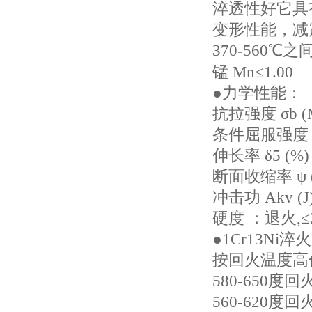
淬透性好它具
变形性能，减
370-560
锰 Mn≤1.00
●力学性能：
抗拉强度 σb (
条件屈服强度 σ0
伸长率 δ5 (%
断面收缩率 ψ 
冲击功 Akv (
硬度 ：退火,≤2
●1Cr13Ni
按回火温度高
580-650度
560-620度