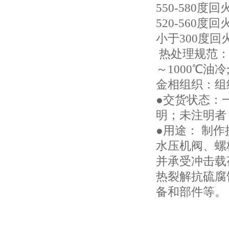
550-580度
520-560度
小于300度回
热处理规范：1)
～1000℃油冷
金相组织：组
●交货状态：
明；未注明者
●用途： 制
水压机阀、螺
并承受冲击载
热裂解抗硫腐
备和部件等。